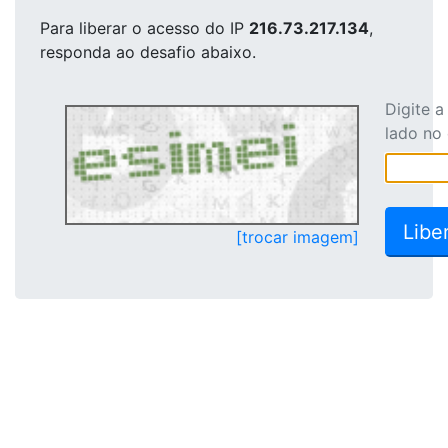
Para liberar o acesso
do IP
216.73.217.134
,
responda ao desafio abaixo.
Digite 
lado no
[trocar imagem]